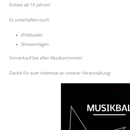
Einlass ab 16 Jahren!
Es unterhalten euch:
d’Vielsaiter
Showeinlagen
Vorverkauf bei allen Musikant:innen!
Danke für euer Interesse an unserer Veranstaltung!