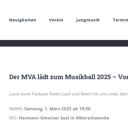
Zum
Inhalt
Neuigkeiten
Verein
Jungmusik
Termi
springen
Der MVA lädt zum Musikball 2025 – Vor
Lasst eurer Fantasie freien Lauf und feiert mit uns unter d
WANN:
Samstag, 1. März 2025 ab 19:30
WO:
Hermann Gmeiner Saal in Alberschwende