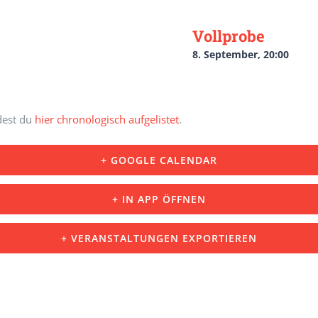
Vollprobe
8. September, 20:00
ndest du
hier chronologisch aufgelistet
.
+ GOOGLE CALENDAR
+ IN APP ÖFFNEN
+ VERANSTALTUNGEN EXPORTIEREN