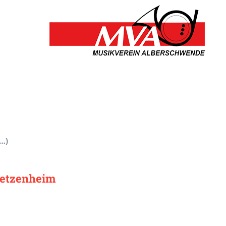
…)
retzenheim