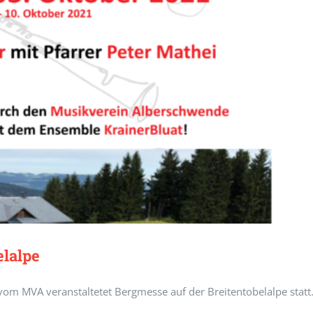
elalpe
om MVA veranstaltetet Bergmesse auf der Breitentobelalpe statt