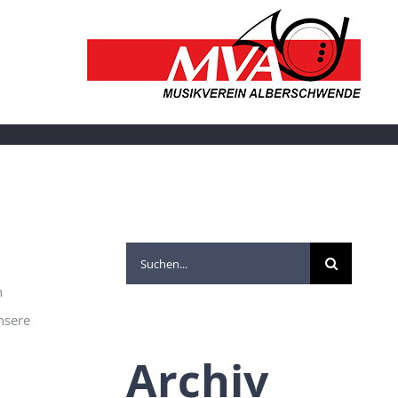
Suche
nach:
n
nsere
Archiv