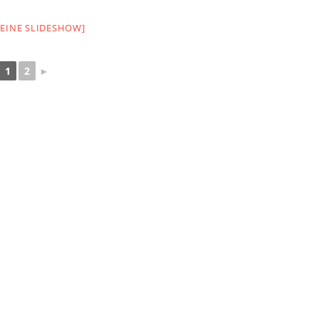
 EINE SLIDESHOW]
1
2
►