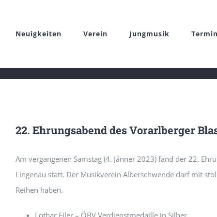
Zum
Inhalt
Neuigkeiten
Verein
Jungmusik
Termi
springen
22. Ehrungsabend des Vorarlberger Bl
Am vergangenen Samstag (4. Jänner 2023) fand der 22. Ehr
Lingenau statt. Der Musikverein Alberschwende darf mit stol
Reihen haben.
Lothar Eiler – ÖBV Verdienstmedaille in Silber