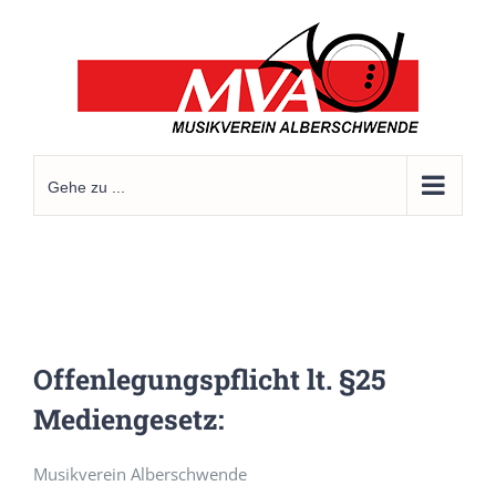
Zum
Inhalt
springen
Gehe zu ...
Offenlegungspflicht lt. §25
Mediengesetz:
Musikverein Alberschwende